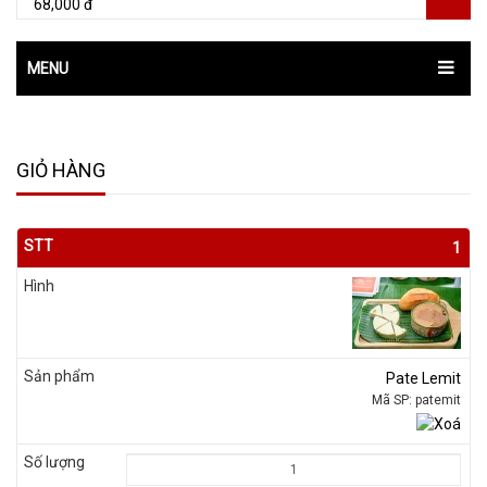
68,000 đ
MENU
GIỎ HÀNG
1
Pate Lemit
Mã SP: patemit
Xoá